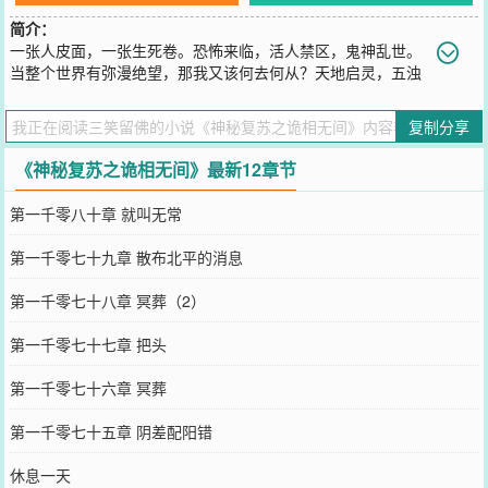
简介：
一张人皮面，一张生死卷。恐怖来临，活人禁区，鬼神乱世。
当整个世界有弥漫绝望，那我又该何去何从？天地启灵，五浊
降世。人间如狱，鬼相无间。ps：（本作品为神秘复苏同人作，将与
神秘复苏保持同样风格，不开挂，不系统，生死一线，搏命鬼神。）
复制分享
ps：（断更鬼已复苏，目前无死机办法，所以讲究随缘更新，成绩就
是镇压断更鬼的灵异物品，望各位把它封死。）书友群：
《神秘复苏之诡相无间》最新12章节
1017912424
您要是觉得《
神秘复苏之诡相无间
》还不错的话请不要忘记向您QQ群
第一千零八十章 就叫无常
和微博微信里的朋友推荐哦！
第一千零七十九章 散布北平的消息
第一千零七十八章 冥葬（2）
第一千零七十七章 把头
第一千零七十六章 冥葬
第一千零七十五章 阴差配阳错
休息一天