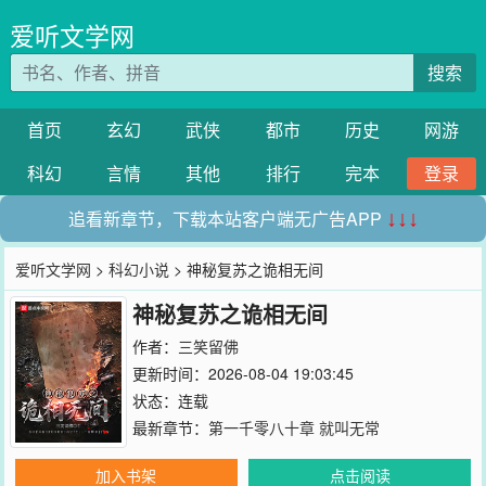
爱听文学网
搜索
首页
玄幻
武侠
都市
历史
网游
科幻
言情
其他
排行
完本
登录
追看新章节，下载本站客户端无广告APP
↓↓↓
爱听文学网
>
科幻小说
> 神秘复苏之诡相无间
神秘复苏之诡相无间
作者：
三笑留佛
更新时间：2026-08-04 19:03:45
状态：连载
最新章节：
第一千零八十章 就叫无常
加入书架
点击阅读