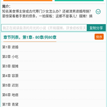
简介：
知名美食博主穿成古代寒门少女怎么办？还被渣男退婚甩锅？
晏惊棠看着手里的债条，一拍案板：这都不是事儿！摆摊！搞
钱！奔向小康幸福生活才是正经！没多久，盛京东街口一个不起眼的
小摊，就成了全城最火的“打卡点”，一堆吃货排队排成长龙。更让几
复制分享
位朝中大臣为抢“头一份”而屡屡早朝迟到，把皇帝气得胡子直翘。直
到那天，她的小摊前来了一位俊美高冷大帅哥。这位爷是当朝有名的
章节列表，第1章~ 80章/共80章
倒序
权臣——容灏。这人啥都好，就是厌食，山珍海味都咽不下去，天下
名医都束手无策。可怪事来了，他一靠近晏惊棠的小摊，竟然……饿
第1章 退婚
了？从此，容大人找到了他的“专属药方”。天天准时打卡，雷打不动
地出现在晏惊棠的摊前，比上班还积极。全盛京都在传：高冷权臣被
第2章 小吃
路边摊小娘子用厨艺拿下了！连宫里的皇帝都忍不住八卦：“你这到底
是治厌食，还是追姑娘？”流言传到耳边，容灏直接将正准备收摊的晏
第3章 摆摊
惊棠堵在墙角，温热的呼吸拂过她的耳畔，声音低沉又危险：“你说，
我得的什么病？”晏惊棠脸红到耳根：“你，你先松开……治病就治
第4章 容灏
病，动什么嘴啊！”
您要是觉得《
开局摆摊，厌食症权臣天天来打卡
》还不错的话请不要
第5章 迟到
忘记向您QQ群和微博微信里的朋友推荐哦！
第6章 地痞
第7章 青黛