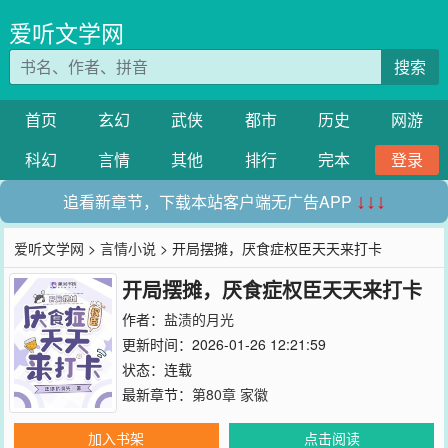
爱听文学网
搜索
首页
玄幻
武侠
都市
历史
网游
科幻
言情
其他
排行
完本
登录
追看新章节，下载本站客户端无广告APP
↓↓↓
爱听文学网
>
言情小说
> 开局摆摊，厌食症权臣天天来打卡
开局摆摊，厌食症权臣天天来打卡
作者：
盐渍的月光
更新时间：2026-01-26 12:21:59
状态：连载
最新章节：
第80章 家徽
加入书架
点击阅读