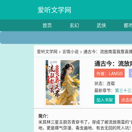
爱听文学网
首页
玄幻
武侠
都
爱听文学网
>
言情小说
> 通古今：流放南蛮我靠直
通古今：流放
作者：
LANGS
状态：连载
最新章节：
第三十三
加入书架
点击
简介：
米其林三星主厨苏青穿书了，穿成了被流放南蛮的“
地，更是瘴气弥漫、毒虫遍地、有去无回的死人坑！