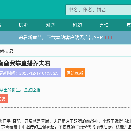
市
历史
网游
科幻
言情
其
追看新章节，下载本站客户端无广告APP
↓↓↓
播养夫君
南蛮我靠直播养夫君
更新时间：2025-12-17 01:53:29
直达底部
章王的诞生，蛮族臣服
阅读
丧门星”原配。开局就是天崩：夫君是废了双腿的前战神，小叔子饿得啃
苏青看着手中祖传的玉佩亮起，不仅连通了她现代的顶级后厨，还能开启