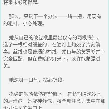
将来未必还得起。
那么，只剩下一个办法——赌一把，用现有
的粗针，小心处理。
她从自己的破包袱里翻出仅有的两根铁针，
选了一根相对细些的，在油灯上灼烧了片刻消
毒。丝线也是普通的棉线，颜色与鹅黄罗衫并不
完全匹配，但在昏暗的灯光下，或许能蒙混过
关。
她深吸一口气，拈起针线。
指尖的触感依然有些麻木，是长期浸泡冷水
的后遗症。她凝神静气，将全部注意力集中在那
个寸许长的裂口上。