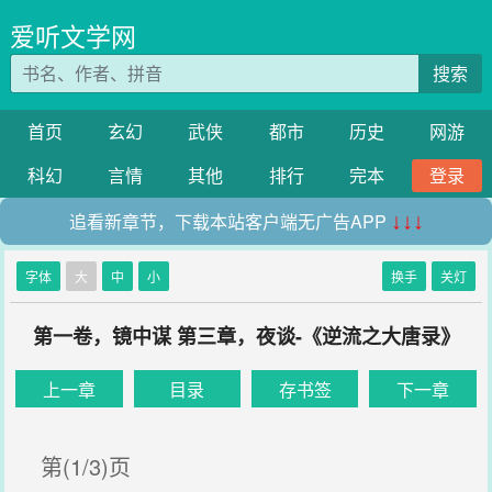
爱听文学网
搜索
首页
玄幻
武侠
都市
历史
网游
科幻
言情
其他
排行
完本
登录
追看新章节，下载本站客户端无广告APP
↓↓↓
字体
大
中
小
换手
关灯
第一卷，镜中谋 第三章，夜谈-《逆流之大唐录》
上一章
目录
存书签
下一章
第(1/3)页