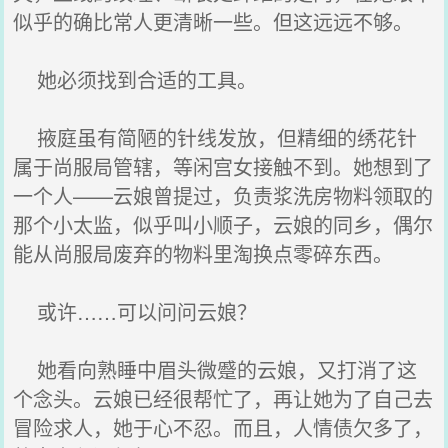
似乎的确比常人更清晰一些。但这远远不够。
她必须找到合适的工具。
掖庭虽有简陋的针线发放，但精细的绣花针
属于尚服局管辖，等闲宫女接触不到。她想到了
一个人——云娘曾提过，负责浆洗房物料领取的
那个小太监，似乎叫小顺子，云娘的同乡，偶尔
能从尚服局废弃的物料里淘换点零碎东西。
或许……可以问问云娘？
她看向熟睡中眉头微蹙的云娘，又打消了这
个念头。云娘已经很帮忙了，再让她为了自己去
冒险求人，她于心不忍。而且，人情债欠多了，