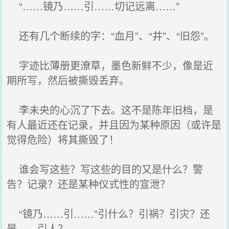
“……镜乃……引……切记远离……”
还有几个断续的字：“血月”、“井”、“旧怨”。
字迹比薄册更潦草，墨色新鲜不少，像是近
期所写，然后被撕毁丢弃。
李未央的心沉了下去。这不是陈年旧档，是
有人最近还在记录，并且因为某种原因（或许是
觉得危险）将其撕毁了！
谁会写这些？写这些的目的又是什么？警
告？记录？还是某种仪式性的宣泄？
“镜乃……引……”引什么？引祸？引灾？还
是……引人？