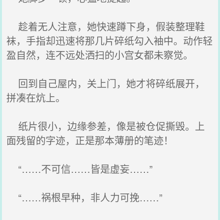
趁着无人注意，她快速蹲下身，假装整理鞋
袜，手指却迅速将那几片碎纸勾入袖中。动作轻
盈自然，连不远处洒扫的小宫女都未察觉。
回到自己屋内，关上门，她才将碎纸展开，
拼凑在炕上。
纸片很小，边缘参差，像是被仓促撕毁。上
面残留的字迹，正是那本薄册的笔迹！
“……不可信……皆是虚妄……”
“……祸根早种，非人力可挽……”