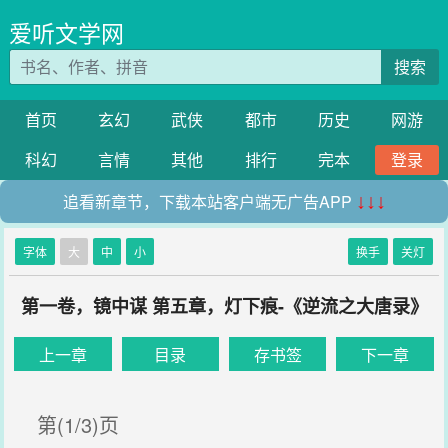
爱听文学网
搜索
首页
玄幻
武侠
都市
历史
网游
科幻
言情
其他
排行
完本
登录
追看新章节，下载本站客户端无广告APP
↓↓↓
字体
大
中
小
换手
关灯
第一卷，镜中谋 第五章，灯下痕-《逆流之大唐录》
上一章
目录
存书签
下一章
第(1/3)页