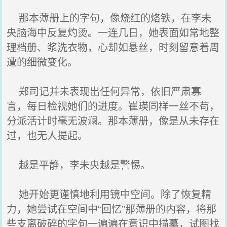
那本薄册上的字句，像烧红的烙铁，在李未
央脑海中反复灼烫。一连几日，她表面如常地整
理档册、浆洗衣物，心却如悬丝，时刻留意着周
遭的细微变化。
郑司记并未表现出任何异常，依旧严肃寡
言，每日检视她们的进度。崔瑛同样一丝不苟，
分派活计时毫无波澜。那本薄册，像是从未存在
过，也无人提起。
越是平静，李未央越是警惕。
她开始更谨慎地利用镜中空间。除了恢复精
力，她尝试在空间中“回忆”那薄册的内容，将那
些支离破碎的字句一遍遍在意识中描摹，试图找