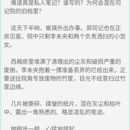
难道真是私人笔记？谁写的？为何会混在司
记院的旧档里？
这天下半晌，崔瑛外出办事。郑司记也在正
房见客。院中只剩李未央和两个负责洒扫的小宫
女。
西厢房里堆满了清理出的尘灰和破损严重的
废册。李未央抱着一摞准备丢弃的烂纸出来，正
要送往院角专放废物的竹筐，目光不经意扫过竹
筐边缘。
几片被撕碎、揉皱的纸片，混在灰尘和枯叶
中，露出一角熟悉的、略显凌乱的笔迹。
她脚步一顿，心猛地提起。