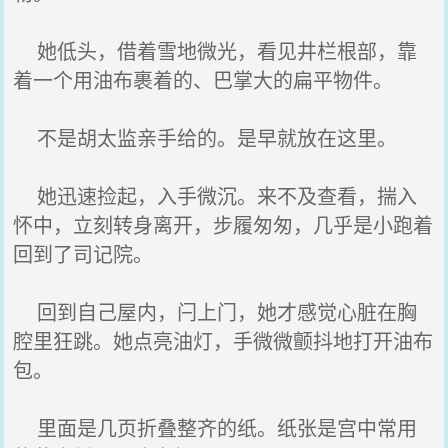
她低头，借着雪地微光，看见井栏根部，靠
着一个用油布裹着的、巴掌大的扁平物件。
不是胡太监亲手给的。是早就放在这里。
她迅速捡起，入手微沉。来不及查看，揣入
怀中，立刻转身离开，步履匆匆，几乎是小跑着
回到了司记院。
回到自己屋内，闩上门，她才感觉心脏在胸
腔里狂跳。她点亮油灯，手微微颤抖地打开油布
包。
里面是几页折叠整齐的纸。纸张是宫中常用