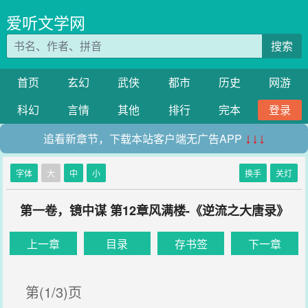
爱听文学网
搜索
首页
玄幻
武侠
都市
历史
网游
科幻
言情
其他
排行
完本
登录
追看新章节，下载本站客户端无广告APP
↓↓↓
字体
大
中
小
换手
关灯
第一卷，镜中谋 第12章风满楼-《逆流之大唐录》
上一章
目录
存书签
下一章
第(1/3)页