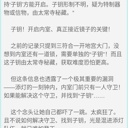
持‘子钥’方能开启。子钥形制不明，疑为特制器
物或信物，由太常寺秘藏。”
子钥！开启内室、真正接近镜子的关键！
之前的记录只提到三符合一开地宫大门，没
想到内室还有一道锁，需要单独的“子钥”！而且
这子钥由太常寺秘藏，获取难度恐怕更高。
但这条信息也透露了一个极其重要的漏洞
——添灯的一刻钟内，内室门前只有一人守卫！
如果能解决这个守卫，并找到“子钥”……
这个念头让她自己都吓了一跳。太疯狂了。
且不说如何解决守卫、找到子钥，光是混进添灯