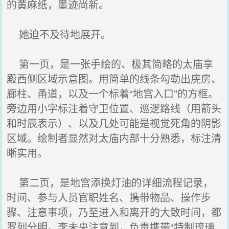
的黄麻纸，墨迹尚新。
她迫不及待地展开。
第一页，是一张手绘的、极其简略的太庙享
殿西侧区域示意图。用简单的线条勾勒出庑房、
廊柱、甬道，以及一个标着“地宫入口”的方框。
旁边用小字标注着守卫位置、巡逻路线（用箭头
和时辰表示）、以及几处可能是视觉死角的阴影
区域。绘制者显然对太庙内部十分熟悉，标注清
晰实用。
第二页，是地宫添换灯油的详细流程记录，
时间、参与人员官职姓名、携带物品、操作步
骤、注意事项，乃至进入和离开的大致时间，都
罗列分明。李未央注意到，负责携带“特制琉璃