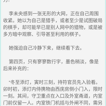
李未央感到一张无形的大网，正在自己周围
收紧。她以为自己是猎手，或者至少是试图破局
的棋手，却可能早已是别人网中的猎物，或是被
多方暗中观察、引导甚至利用的棋子。
她强迫自己冷静下来，继续看下去。
第四页，只有寥寥数行字，墨色稍淡，像是
后来补充的：
“冬至添灯，寅时三刻，持符官员先入验看。
卯时初，添灯内侍携物由西庑房侧小门入，限时
一刻。其间，守卫重点在入口及外室甬道，内室
门前仅留一人。内室铁门机括与外闸不同，需另