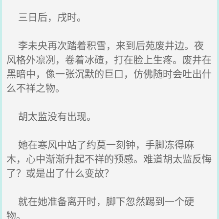
三日后，戌时。
李未央再次踏着积雪，来到后苑废井边。夜
风格外凛冽，卷着冰碴，打在脸上生疼。废井在
黑暗中，像一张沉默的巨口，仿佛随时会吐出什
么不祥之物。
胡太监没有出现。
她在寒风中站了约莫一刻钟，手脚冻得麻
木，心中渐渐升起不祥的预感。难道胡太监反悔
了？或是出了什么变故？
就在她准备离开时，脚下忽然踢到一个硬
物。