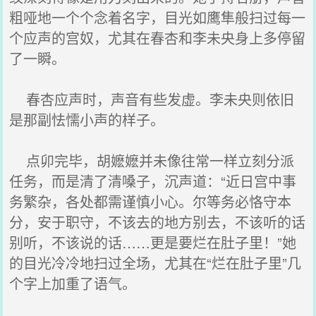
粗哑地一个个念着名字，目光如鹰隼般扫过每一
个应声的宫奴，尤其在春杏和李未央身上多停留
了一瞬。
春杏应声时，声音有些发虚。李未央则依旧
是那副怯懦小声的样子。
点卯完毕，胡嬷嬷并未像往常一样立刻分派
任务，而是清了清嗓子，沉声道：“近日宫中事
务繁杂，各处都需谨慎小心。尔等务必恪守本
分，安于职守，不该去的地方别去，不该听的话
别听，不该说的话……更是要烂在肚子里！”她
的目光冷冷地扫过全场，尤其在“烂在肚子里”几
个字上加重了语气。