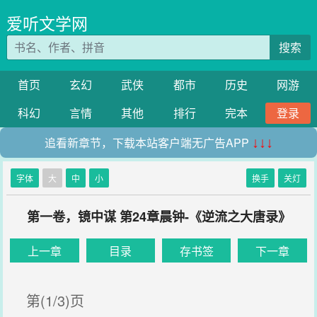
爱听文学网
搜索
首页
玄幻
武侠
都市
历史
网游
科幻
言情
其他
排行
完本
登录
追看新章节，下载本站客户端无广告APP
↓↓↓
字体
大
中
小
换手
关灯
第一卷，镜中谋 第24章晨钟-《逆流之大唐录》
上一章
目录
存书签
下一章
第(1/3)页