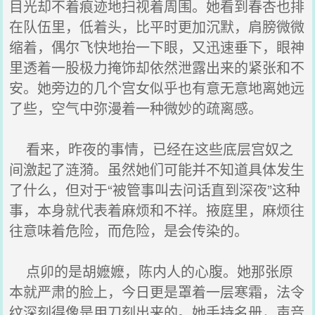
目光却不着痕迹地扫视着周围。她看到春杏也排
在队伍里，低着头，比平时更加沉默，肩膀微微
缩着，偶尔飞快地抬一下眼，又迅速垂下，眼神
里透着一股极力掩饰却依然泄露出来的紧张和不
安。她旁边的几个宫女似乎也有意无意地离她远
了些，空气中弥漫着一种微妙的疏离感。
看来，昨夜的事情，已经在这些底层宫奴之
间激起了涟漪。虽然她们可能并不知道具体发生
了什么，但对于“被管事叫去问话直到深夜”这种
事，本身就代表着麻烦和不祥。掖庭里，麻烦往
往意味着危险，而危险，是会传染的。
点卯的是胡嬷嬷，陈内人的心腹。她那张原
本就严肃的脸上，今日更是罩着一层寒霜，法令
纹深刻得像是用刀刻出来的。她手持名册，声音