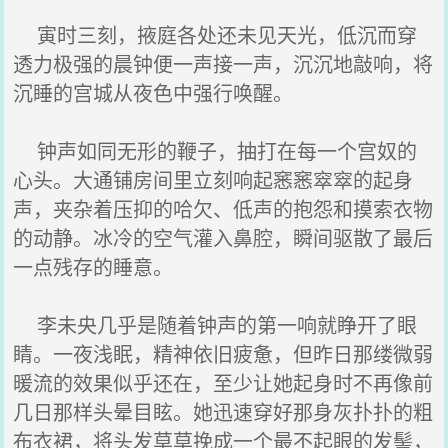
寅时三刻，掖庭各处还未见天光，低沉而穿
透力极强的晨钟便一声接一声，沉沉地敲响，将
沉睡的宫城从夜色中强行唤醒。
钟声如同无形的鞭子，抽打在每一个宫奴的
心头。大通铺房间里立刻响起窸窸窣窣的起身
声，夹杂着压抑的哈欠、低声的抱怨和摸索衣物
的动静。冰冷的空气灌入鼻腔，瞬间驱散了最后
一点残存的睡意。
李未央几乎是随着钟声的第一响就睁开了眼
睛。一夜浅眠，精神依旧疲惫，但昨日那缕微弱
暖流的效果似乎还在，至少让她起身时不再像前
几日那样头晕目眩。她迅速穿好那身灰扑扑的粗
布衣裙，将头发草草挽成一个最不起眼的发髻，