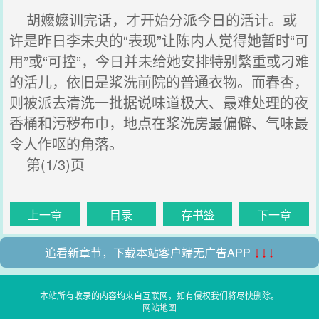
胡嬷嬷训完话，才开始分派今日的活计。或
许是昨日李未央的“表现”让陈内人觉得她暂时“可
用”或“可控”，今日并未给她安排特别繁重或刁难
的活儿，依旧是浆洗前院的普通衣物。而春杏，
则被派去清洗一批据说味道极大、最难处理的夜
香桶和污秽布巾，地点在浆洗房最偏僻、气味最
令人作呕的角落。
第(1/3)页
上一章
目录
存书签
下一章
追看新章节，下载本站客户端无广告APP
↓↓↓
本站所有收录的内容均来自互联网，如有侵权我们将尽快删除。
网站地图