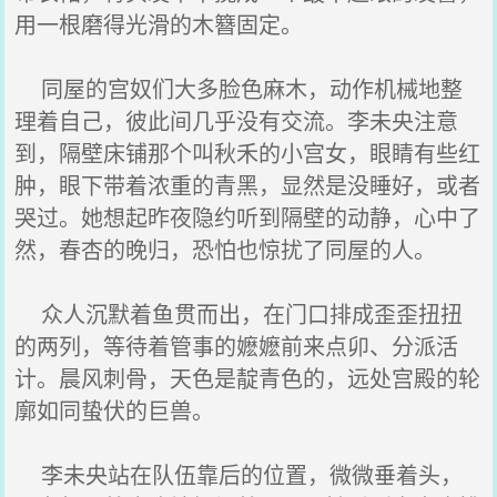
用一根磨得光滑的木簪固定。
同屋的宫奴们大多脸色麻木，动作机械地整
理着自己，彼此间几乎没有交流。李未央注意
到，隔壁床铺那个叫秋禾的小宫女，眼睛有些红
肿，眼下带着浓重的青黑，显然是没睡好，或者
哭过。她想起昨夜隐约听到隔壁的动静，心中了
然，春杏的晚归，恐怕也惊扰了同屋的人。
众人沉默着鱼贯而出，在门口排成歪歪扭扭
的两列，等待着管事的嬷嬷前来点卯、分派活
计。晨风刺骨，天色是靛青色的，远处宫殿的轮
廓如同蛰伏的巨兽。
李未央站在队伍靠后的位置，微微垂着头，