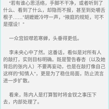
“若有谁心思活络，手脚不干净，或者听到了
什么、看到了什么，却隐而不报，甚至到处嚼舌
根子……”胡嬷嬷冷哼一声，“掖庭的规矩，可不
是摆设！”
一众宫奴噤若寒蝉，头垂得更低。
李未央心中了然。这番话，看似是对所有人
的敲打，实则目标明确。既是警告春杏（以及她
背后的张内人）不要再妄动，也是在敲打像自己
这样的“知情人”，更是为了稳住局面，防止流言
进一步扩散。
看来，陈内人是打算暂时将金钗之事压下
去，内部处理了。