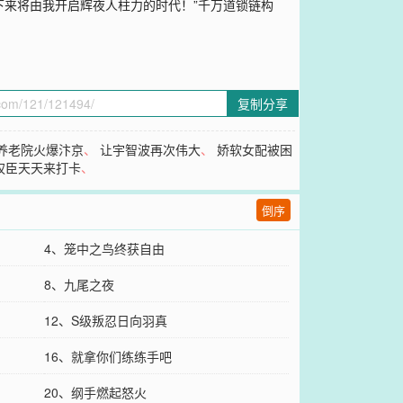
下来将由我开启辉夜人柱力的时代！”千万道锁链构
复制分享
养老院火爆汴京
、
让宇智波再次伟大
、
娇软女配被困
权臣天天来打卡
、
倒序
4、笼中之鸟终获自由
8、九尾之夜
12、S级叛忍日向羽真
16、就拿你们练练手吧
20、纲手燃起怒火