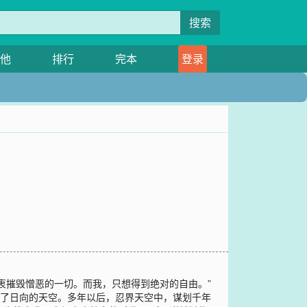
搜索
他
排行
完本
登录
衷摧毁憎恶的一切。而我，只想得到绝对的自由。”
亮了日向的天空。多年以后，忍界天空中，谋划千年