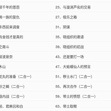
延续千年的恩怨
23、与漩涡芦名的交易
漩涡一族的复仇
27、极乐之箱
卡卡西前来调查
31、阴谋
只有金钱才是真的
35、晓组织的邀请
晓之南斗
39、晓组织的初战
宇智波泉奈
43、还是要打一场
木山
47、大蛤蟆仙人的预言
大蛇丸的准备（二合一）
51、秽土水门（二合一）
赤砂之蝎（二合一）
55、再次合作（二合一）
雾隐内战（二合一）
59、带土的愤怒（二合一）
鬼鲛、君麻吕和白
63、带土取眼