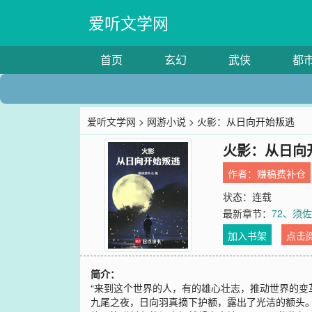
爱听文学网
首页
玄幻
武侠
都
爱听文学网
>
网游小说
> 火影：从日向开始叛逃
火影：从日向
作者：
赚稿费补仓
状态：连载
最新章节：
72、须
加入书架
点击
简介：
“来到这个世界的人，有的雄心壮志，推动世界的变
九尾之夜，日向羽真摘下护额，露出了光洁的额头。