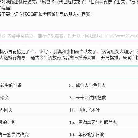
对她做出迎接姿态。“尾兽的时代已经结束了！“日向羽真走了出来，”接
好祝福！
请不要忘记向您QQ群和微博微信里的朋友推荐哦！
机小白花抢走了F4
、
坏了，我真和李相赫当队友了
、
落魄庶女大翻身！
人迷娇弱向导
、
通古今：流放南蛮我靠直播养夫君
、
开局摆摊，厌食症
土转生的准备
3、鹤仙人与龟仙人
学聚会
7、卡卡西试图拯救
遁·回天
11、再见了木叶
变强的计划
15、黑锄雷牙与红眼兰丸
日向一族尝试改变
19、年轻的宇智波