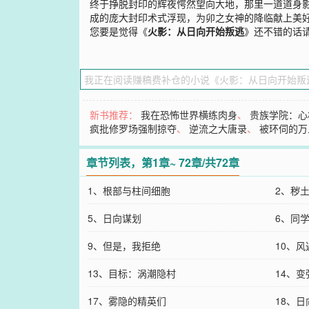
终于挣脱封印的辉夜愕然望向大地，那里一道道身影
成的庞大封印术式浮现，为卯之女神的降临献上美
您要是觉得《
火影：从日向开始叛逃
》还不错的话
新书推荐：
我在恐怖世界横练肉身
、
贵族学院：心
疯批修罗场强制掠夺
、
逆流之大唐录
、
被环伺的万
章节列表，第1章~ 72章/共72章
1、根部与柱间细胞
2、秽
5、日向谋划
6、同
9、但是，我拒绝
10、风
13、目标：涡潮隐村
14、
17、雾隐的精英们
18、