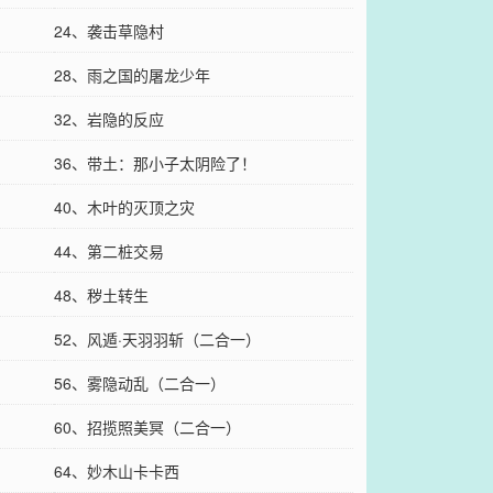
24、袭击草隐村
28、雨之国的屠龙少年
32、岩隐的反应
36、带土：那小子太阴险了！
40、木叶的灭顶之灾
44、第二桩交易
48、秽土转生
52、风遁·天羽羽斩（二合一）
56、雾隐动乱（二合一）
60、招揽照美冥（二合一）
64、妙木山卡卡西