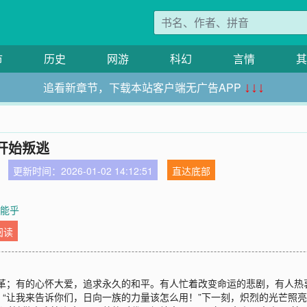
市
历史
网游
科幻
言情
其
追看新章节，下载本站客户端无广告APP
↓↓↓
开始叛逃
更新时间：2026-01-02 14:12:51
直达底部
佐能乎
阅读
革；有的心怀大爱，追求永久的和平。有人忙着改变命运的悲剧，有人热
“让我来告诉你们，日向一族的力量该怎么用！”下一刻，炽烈的光芒照