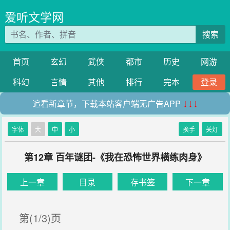
爱听文学网
搜索
首页
玄幻
武侠
都市
历史
网游
科幻
言情
其他
排行
完本
登录
追看新章节，下载本站客户端无广告APP
↓↓↓
字体
大
中
小
换手
关灯
第12章 百年谜团-《我在恐怖世界横练肉身》
上一章
目录
存书签
下一章
第(1/3)页