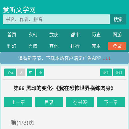
爱听文学网
搜索
首页
玄幻
武侠
都市
历史
网游
科幻
言情
其他
排行
完本
登录
追看新章节，下载本站客户端无广告APP
↓↓↓
字体
大
中
小
换手
关灯
第86 黑印的变化-《我在恐怖世界横练肉身》
上一章
目录
存书签
下一章
第(1/3)页