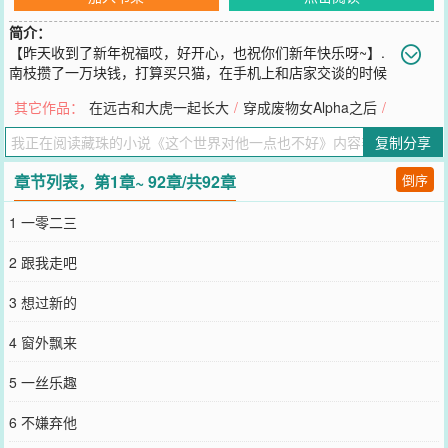
简介：
【昨天收到了新年祝福哎，好开心，也祝你们新年快乐呀~】.
南枝攒了一万块钱，打算买只猫，在手机上和店家交谈的时候
听到隔壁有人小声讨论1023病床的年轻人。.据说父母早亡，由叔叔婶
其它作品：
在远古和大虎一起长大
/
穿成废物女Alpha之后
/
子带大，刚毕业本来是要赚钱的年纪，结果因为救人失了双腿，叔叔
婶子觉得养他没用从医院偷跑，不打算给他继续交钱，也不要他了。.
复制分享
警察上门调节了好几次，亲戚朋友的门也都敲遍了，村里居委会等等
一一来过，募捐了些，再加上医保报销，满打满算还剩一万出头的钱
章节列表，第1章~ 92章/共92章
倒序
没交。.南枝过去看了看，发现是那个血管细，她打了几次都没抽到
血、胳膊上留下很多针孔，护理部视察的时候她央求对方不要告诉护
1 一零二三
理部，对方帮她掩盖的少年。.一万块，买猫其实还不太够，需要从生
活费中再挤挤，但是救一个即将被赶出医院自生自灭的人却是绰绰有
2 跟我走吧
余的。.南枝将那一万块给他垫付了医药费，顺利将没人要的年轻人领
回了家，没有遭受到任何阻拦，甚至他的亲戚和叔叔婶子还十分感激
3 想过新的
她将人领走，并且保证绝对不打扰她们。.一万块，这个人好像和之前
脱离了瓜葛，从头到尾属于她一个人的了。.这个世界对他一点也不
4 窗外飘来
好，她对他好，他对她更好。.男主以后会成为很厉害的程序员，自学
成才，赚钱都给女主花。.纯爱党，不用问是不是双c，肯定是呀~.爱审
5 一丝乐趣
判小说上纲上线玩文字狱那套的不用看了，肯定不适合你，这就是一
篇治愈日常向小说，不要试图乱给它扣帽子~.
6 不嫌弃他
您要是觉得《
这个世界对他一点也不好
》还不错的话请不要忘记向您