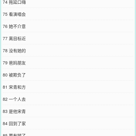
74 拖延口嗨
75 看演唱会
76 她不介意
77 离目标近
78 没有她的
79 爸妈朋友
80 被欺负了
81 宋青和方
82 一个人去
83 是他宋青
84 回到了家
85 要有腿了