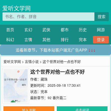
爱听文学网
搜索
首页
玄幻
武侠
都市
历史
网游
科幻
言情
其他
排行
完本
登录
追看新章节，下载本站客户端无广告APP
↓↓↓
爱听文学网
>
言情小说
> 这个世界对他一点也不好
这个世界对他一点也不好
作者：
藏珠
更新时间：2025-09-18 17:30:41
状态：完本
最新章节：
92 番外篇二
加入书架
点击阅读