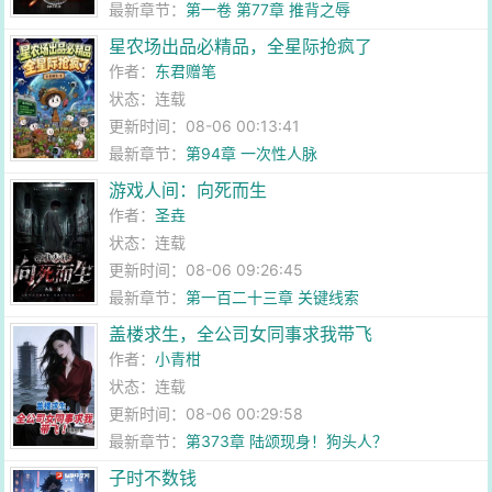
最新章节：
第一卷 第77章 推背之辱
星农场出品必精品，全星际抢疯了
作者：
东君赠笔
状态：连载
更新时间：08-06 00:13:41
最新章节：
第94章 一次性人脉
游戏人间：向死而生
作者：
圣垚
状态：连载
更新时间：08-06 09:26:45
最新章节：
第一百二十三章 关键线索
盖楼求生，全公司女同事求我带飞
作者：
小青柑
状态：连载
更新时间：08-06 00:29:58
最新章节：
第373章 陆颂现身！狗头人？
子时不数钱