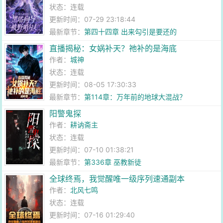
状态：连载
更新时间：07-29 23:18:44
最新章节：
第四十四章 出来勾引是要还的
直播揭秘：女娲补天？祂补的是海底
作者：
城神
状态：连载
更新时间：08-05 17:30:33
最新章节：
第114章：万年前的地球大混战？
阳警鬼探
作者：
耕讷斋主
状态：连载
更新时间：07-10 01:38:21
最新章节：
第336章 巫教新徒
全球终焉，我觉醒唯一级序列速通副本
作者：
北风七鸣
状态：连载
更新时间：07-16 01:29:40