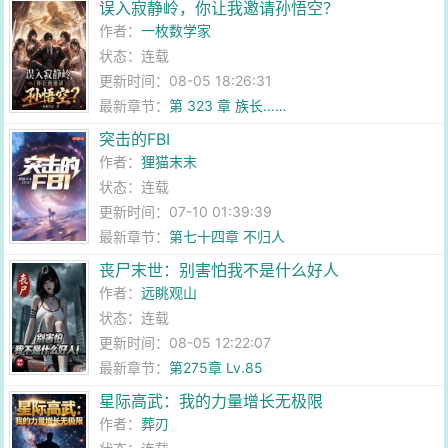
误入寂静岭，你让我邀请孙悟空？
作者：
一枚数学家
状态：连载
更新时间：08-05 18:26:31
最新章节：
第 323 章 族长……
突击的FBI
作者：
狸猫末末
状态：连载
更新时间：07-10 01:39:39
最新章节：
第七十四章 不归人
丧尸末世：别害怕我不是什么好人
作者：
远眺观山
状态：连载
更新时间：08-05 12:22:07
最新章节：
第275章 Lv.85
星际高武：我的力量增长无极限
作者：
葬刃