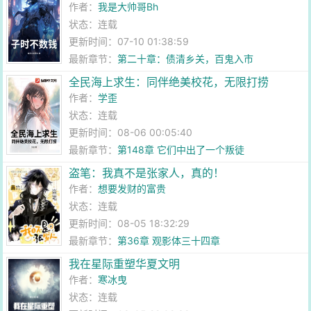
作者：
我是大帅哥Bh
状态：连载
更新时间：07-10 01:38:59
最新章节：
第二十章：债清乡关，百鬼入市
全民海上求生：同伴绝美校花，无限打捞
作者：
学歪
状态：连载
更新时间：08-06 00:05:40
最新章节：
第148章 它们中出了一个叛徒
盗笔：我真不是张家人，真的！
作者：
想要发财的富贵
状态：连载
更新时间：08-05 18:32:29
最新章节：
第36章 观影体三十四章
我在星际重塑华夏文明
作者：
寒冰曳
状态：连载