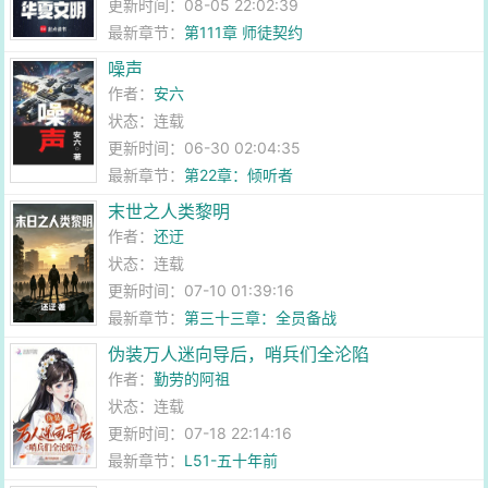
更新时间：08-05 22:02:39
最新章节：
第111章 师徒契约
噪声
作者：
安六
状态：连载
更新时间：06-30 02:04:35
最新章节：
第22章：倾听者
末世之人类黎明
作者：
还迂
状态：连载
更新时间：07-10 01:39:16
最新章节：
第三十三章：全员备战
伪装万人迷向导后，哨兵们全沦陷
作者：
勤劳的阿祖
状态：连载
更新时间：07-18 22:14:16
最新章节：
L51-五十年前