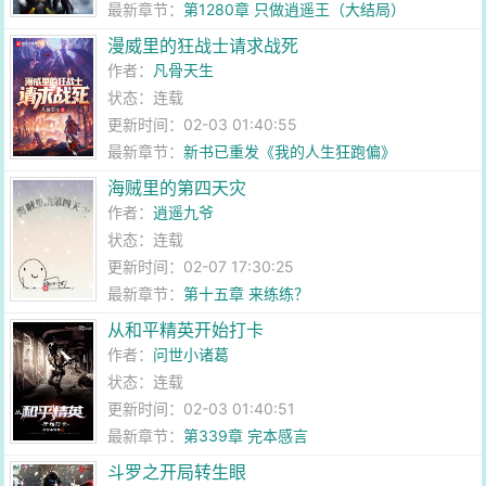
最新章节：
第1280章 只做逍遥王（大结局）
漫威里的狂战士请求战死
作者：
凡骨天生
状态：连载
更新时间：02-03 01:40:55
最新章节：
新书已重发《我的人生狂跑偏》
海贼里的第四天灾
作者：
逍遥九爷
状态：连载
更新时间：02-07 17:30:25
最新章节：
第十五章 来练练？
从和平精英开始打卡
作者：
问世小诸葛
状态：连载
更新时间：02-03 01:40:51
最新章节：
第339章 完本感言
斗罗之开局转生眼