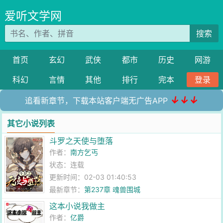
爱听文学网
搜索
首页
玄幻
武侠
都市
历史
网游
科幻
言情
其他
排行
完本
登录
↓↓↓
追看新章节，下载本站客户端无广告APP
其它小说列表
斗罗之天使与堕落
作者：
南方乞丐
状态：连载
更新时间：02-03 01:40:53
最新章节：
第237章 魂兽围城
这本小说我做主
作者：
亿爵