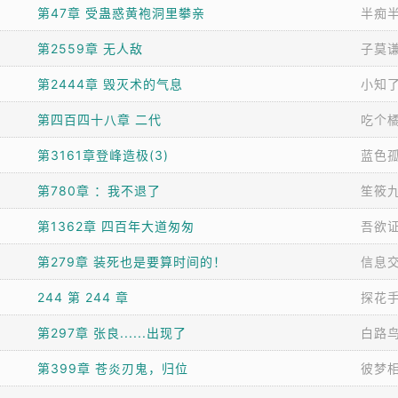
第47章 受蛊惑黄袍洞里攀亲
半痴
第2559章 无人敌
子莫
第2444章 毁灭术的气息
小知
第四百四十八章 二代
吃个
第3161章登峰造极(3)
蓝色
第780章 ：我不退了
笙筱
第1362章 四百年大道匆匆
吾欲
第279章 装死也是要算时间的！
信息
244 第 244 章
探花手
第297章 张良......出现了
白路
第399章 苍炎刃鬼，归位
彼梦