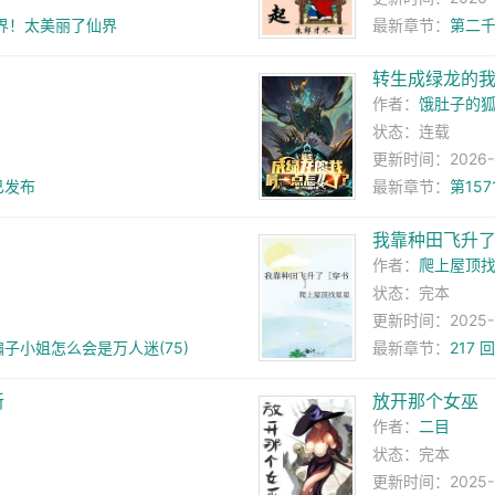
界！太美丽了仙界
最新章节：
第二千
转生成绿龙的
作者：
饿肚子的
状态：连载
更新时间：2026-05
已发布
最新章节：
第15
我靠种田飞升
作者：
爬上屋顶
状态：完本
更新时间：2025-11
骗子小姐怎么会是万人迷(75)
最新章节：
217
新
放开那个女巫
作者：
二目
状态：完本
更新时间：2025-08