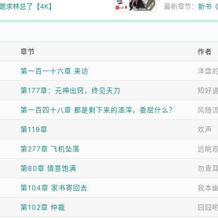
要跪求林总了【4K】
最新章节：
新书
章节
作者
第一百一十六章 来访
洋盘
第177章：元神出窍，终见天刀
知好
第一百四十八章 都是剩下来的渣滓，委屈什么？
风随
第119章
欢声
第277章 飞机坠落
远眺
第80章 情意饱满
勿青
第104章 家书寄回去
我本
第102章 仲裁
囧囧