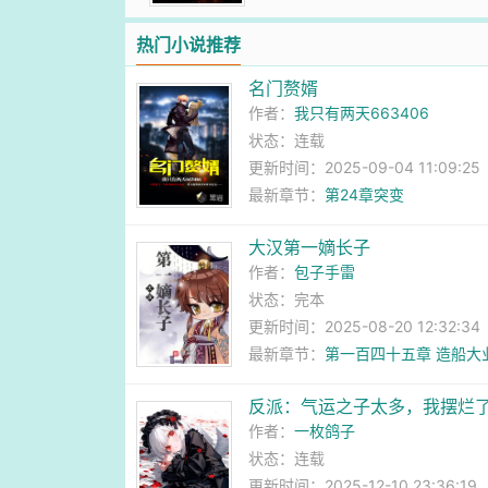
热门小说推荐
名门赘婿
作者：
我只有两天663406
状态：连载
更新时间：2025-09-04 11:09:25
最新章节：
第24章突变
大汉第一嫡长子
作者：
包子手雷
状态：完本
更新时间：2025-08-20 12:32:34
最新章节：
第一百四十五章 造船大
反派：气运之子太多，我摆烂
作者：
一枚鸽子
状态：连载
更新时间：2025-12-10 23:36:19