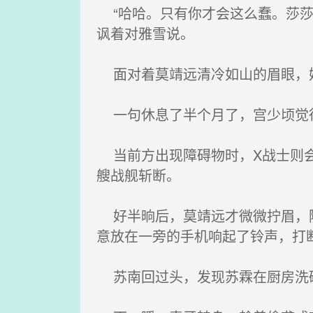
“哈哈。只有你才会这么蠢。莎莎
讽着对雅雪说。
面对着莫靖远清冷如山的眉眼，她
一句休息了半个月了，宫少顷觉得
当前方出现障碍物时，X战士则会
艘战舰斩断。
好半晌后，莫靖远才微微拧眉，随
意放在一旁的手机响起了铃声，打
苏南回过头，发现苏霖在厨房洗碗