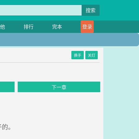
搜索
他
排行
完本
登录
换手
关灯
下一章
子的。