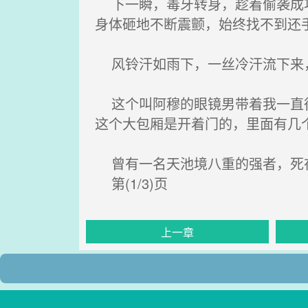
下一瞬，毒牙转身，趁着偷袭成功
身体砸地不断震颤，始终找不到还
风铃汗如雨下，一丝冷汗流下来，
这个叫阿穆的眼镜男带着我一直往
这个大包厢是开着门的，里面有几
曾有一名天池境八重的强者，死
第(1/3)页
上一章