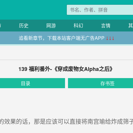
市
历史
网游
科幻
言情
其
追看新章节，下载本站客户端无广告APP
↓↓↓
139 福利番外-《穿成废物女Alpha之后》
目录
存书签
效果的话，那是应该可以直接将南宫瑜给炸成筛