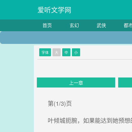
爱听文学网
首页
玄幻
武侠
都
字体
大
中
小
上一章
第(1/3)页
叶倾城扼腕，如果能达到她预想的