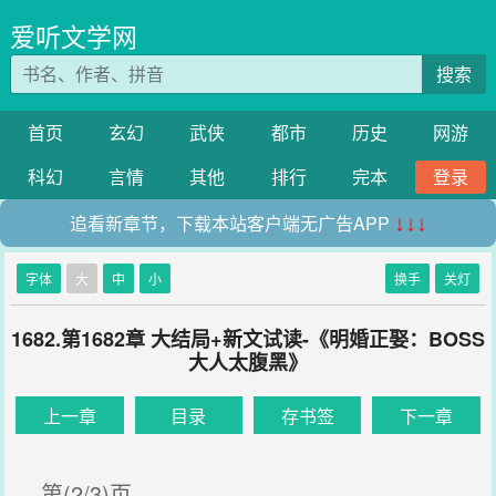
爱听文学网
搜索
首页
玄幻
武侠
都市
历史
网游
科幻
言情
其他
排行
完本
登录
追看新章节，下载本站客户端无广告APP
↓↓↓
字体
大
中
小
换手
关灯
1682.第1682章 大结局+新文试读-《明婚正娶：BOSS
大人太腹黑》
上一章
目录
存书签
下一章
第(2/3)页