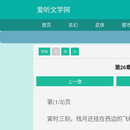
爱听文学网
首页
玄幻
武侠
都
字体
大
中
小
第26
上一章
第(1/3)页
寅时三刻，残月还挂在西边的飞