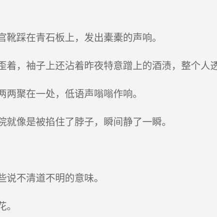
官靴踩在青石板上，发出橐橐的声响。
着，袖子上还沾着昨夜特意蹭上的酒渍，整个人透
两两聚在一处，低语声嗡嗡作响。
院就像是被掐住了脖子，瞬间静了一瞬。
些说不清道不明的意味。
花。