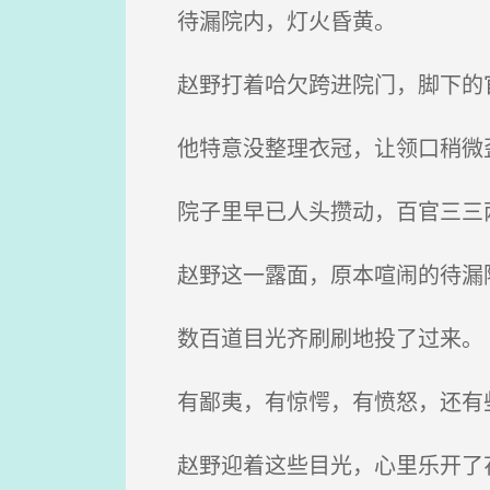
待漏院内，灯火昏黄。
赵野打着哈欠跨进院门，脚下的
他特意没整理衣冠，让领口稍微歪
院子里早已人头攒动，百官三三
赵野这一露面，原本喧闹的待漏
数百道目光齐刷刷地投了过来。
有鄙夷，有惊愕，有愤怒，还有
赵野迎着这些目光，心里乐开了