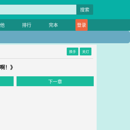
搜索
他
排行
完本
登录
换手
关灯
官啊！》
下一章