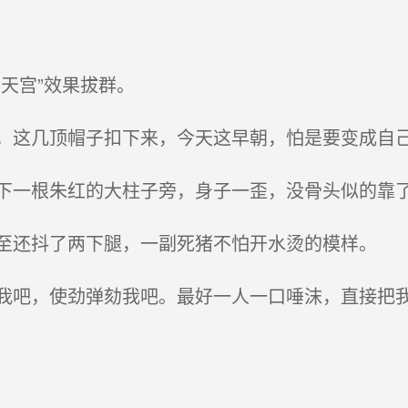
天宫”效果拔群。
这几顶帽子扣下来，今天这早朝，怕是要变成自
一根朱红的大柱子旁，身子一歪，没骨头似的靠
还抖了两下腿，一副死猪不怕开水烫的模样。
吧，使劲弹劾我吧。最好一人一口唾沫，直接把我