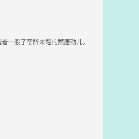
着一股子宿醉未醒的颓唐劲儿。