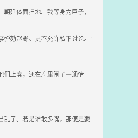
，朝廷体面扫地。我等身为臣子，
事弹劾赵野。更不允许私下讨论。”
他们上奏，还在府里闹了一通情
出乱子。若是谁敢多嘴，那便是要