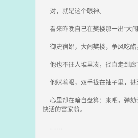
对，就是这个眼神。
看来昨晚自己在樊楼那一出“大闹
御史宿娼，大闹樊楼，争风吃醋，
他也不往人堆里凑，径直走到廊下
他眯着眼，双手拢在袖子里，甚至
心里却在暗自盘算：来吧，弹劾我
快活的富家翁。
……