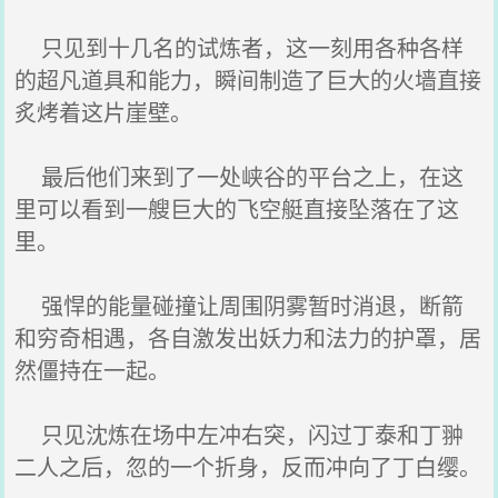
只见到十几名的试炼者，这一刻用各种各样
的超凡道具和能力，瞬间制造了巨大的火墙直接
炙烤着这片崖壁。
最后他们来到了一处峡谷的平台之上，在这
里可以看到一艘巨大的飞空艇直接坠落在了这
里。
强悍的能量碰撞让周围阴雾暂时消退，断箭
和穷奇相遇，各自激发出妖力和法力的护罩，居
然僵持在一起。
只见沈炼在场中左冲右突，闪过丁泰和丁翀
二人之后，忽的一个折身，反而冲向了丁白缨。