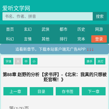
爱听文学网
搜索
首页
玄幻
武侠
都市
历史
网游
科幻
言情
其他
排行
完本
登录
追看新章节，下载本站客户端无广告APP
↓↓↓
字体
大
中
小
换手
关灯
第88章 赵野的分析【求书评】-《北宋：我真的只想被
贬官啊！》
上一章
目录
存书签
下一章
第(1/3)页