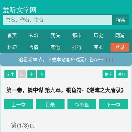
爱听文学网
搜索
首页
玄幻
武侠
都市
历史
网游
科幻
言情
其他
排行
完本
登录
追看新章节，下载本站客户端无广告APP
↓↓↓
字体
大
中
小
换手
关灯
第一卷，镜中谋 第九章，铜鱼符-《逆流之大唐录》
上一章
目录
存书签
下一章
第(1/3)页