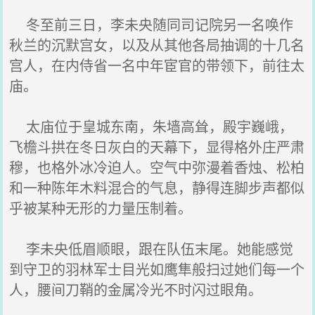
冬至前三日，李未央随同司记院另一名唤作
秋兰的沉默宫女，以及从其他各局抽调的十几名
宫人，在内侍省一名中年宦官的带领下，前往太
庙。
太庙位于皇城东南，朱墙高耸，殿宇巍峨，
飞檐斗拱在冬日灰白的天幕下，显得格外庄严肃
穆，也格外冰冷迫人。空气中弥漫着香烛、松柏
和一种陈年木料混合的气息，静得连脚步声都似
乎被某种无形的力量压制着。
李未央低眉顺眼，跟在队伍末尾。她能感觉
到守卫的羽林军士目光如鹰隼般扫过她们每一个
人，腰间刀鞘的金属冷光不时闪过眼角。