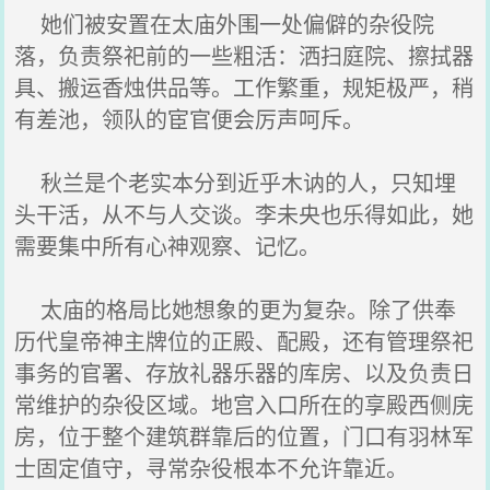
她们被安置在太庙外围一处偏僻的杂役院
落，负责祭祀前的一些粗活：洒扫庭院、擦拭器
具、搬运香烛供品等。工作繁重，规矩极严，稍
有差池，领队的宦官便会厉声呵斥。
秋兰是个老实本分到近乎木讷的人，只知埋
头干活，从不与人交谈。李未央也乐得如此，她
需要集中所有心神观察、记忆。
太庙的格局比她想象的更为复杂。除了供奉
历代皇帝神主牌位的正殿、配殿，还有管理祭祀
事务的官署、存放礼器乐器的库房、以及负责日
常维护的杂役区域。地宫入口所在的享殿西侧庑
房，位于整个建筑群靠后的位置，门口有羽林军
士固定值守，寻常杂役根本不允许靠近。