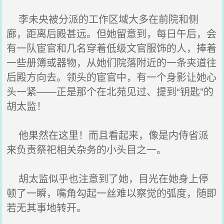
李未央被分派的工作区域大多在前院和侧
廊，距离后殿甚远。但她留意到，每日午后，会
有一队宦官和几名穿着低级文官服饰的人，捧着
一些册簿或器物，从她们院落附近的一条夹道往
后殿方向去。领头的宦官中，有一个身影让她心
头一紧——正是那个在北苑见过、提到“钥匙”的
胡太监！
他果然在这里！而且看起来，像是内侍省派
来负责祭祀相关杂务的小头目之一。
胡太监似乎也注意到了她，目光在她身上停
顿了一瞬，嘴角勾起一丝难以察觉的弧度，随即
若无其事地转开。