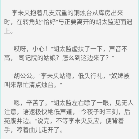
李未央抱着几支沉重的铜烛台从库房出来
时，在转角处“恰好”与正要离开的胡太监迎面遇
上。
“哎呀，小心！”胡太监虚扶了一下，声音不
高，“司记院的姑娘？怎么到这边来了？”
“胡公公。”李未央站稳，低头行礼，“奴婢被
叫来帮忙清点烛台。”
“嗯，辛苦了。”胡太监左右瞟了一眼，见无人
注意，语速极快地低声道，“今夜子时三刻，后
苑废井边。”说完，不等李未央反应，便背着
手，哼着曲儿走开了。