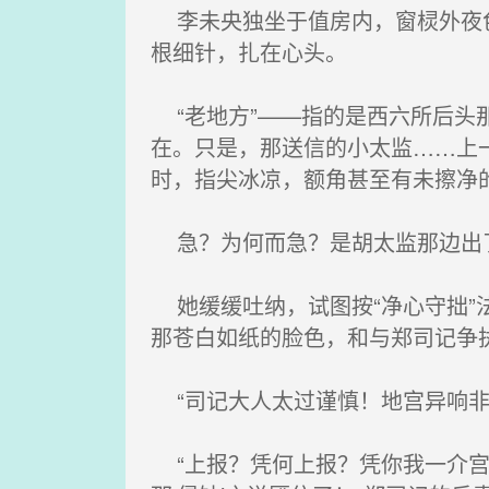
李未央独坐于值房内，窗棂外夜色
根细针，扎在心头。
“老地方”——指的是西六所后头
在。只是，那送信的小太监……上
时，指尖冰凉，额角甚至有未擦净
急？为何而急？是胡太监那边出
她缓缓吐纳，试图按“净心守拙”
那苍白如纸的脸色，和与郑司记争
“司记大人太过谨慎！地宫异响非
“上报？凭何上报？凭你我一介宫