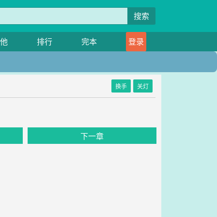
搜索
他
排行
完本
登录
换手
关灯
下一章