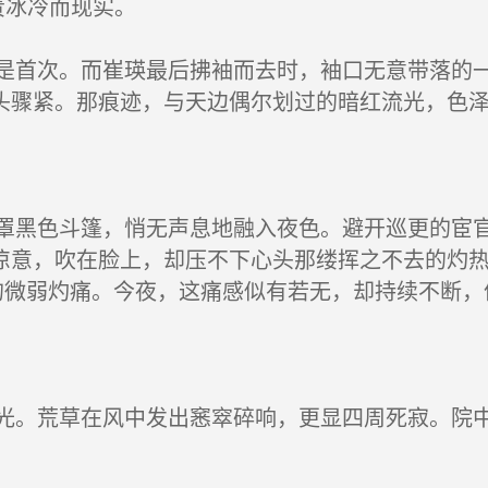
责冰冷而现实。
首次。而崔瑛最后拂袖而去时，袖口无意带落的一
头骤紧。那痕迹，与天边偶尔划过的暗红流光，色
黑色斗篷，悄无声息地融入夜色。避开巡更的宦官
凉意，吹在脸上，却压不下心头那缕挥之不去的灼
起的微弱灼痛。今夜，这痛感似有若无，却持续不断
。荒草在风中发出窸窣碎响，更显四周死寂。院中