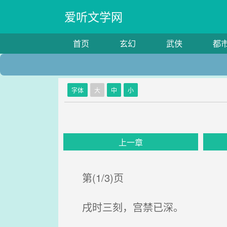
爱听文学网
首页
玄幻
武侠
都
字体
大
中
小
上一章
第(1/3)页
戌时三刻，宫禁已深。