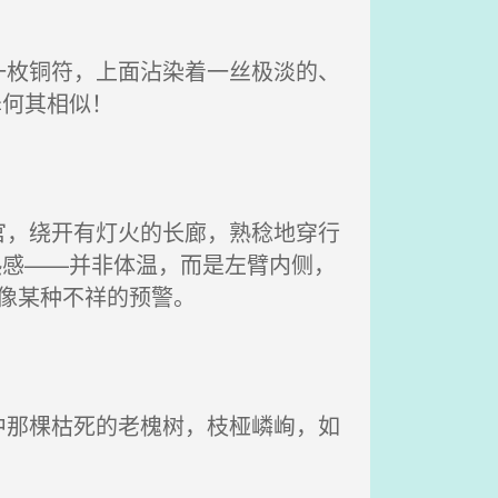
枚铜符，上面沾染着一丝极淡的、
泽何其相似！
，绕开有灯火的长廊，熟稔地穿行
热感——并非体温，而是左臂内侧，
，像某种不祥的预警。
那棵枯死的老槐树，枝桠嶙峋，如