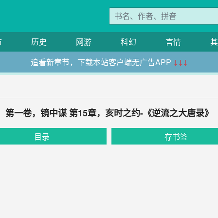
市
历史
网游
科幻
言情
其
追看新章节，下载本站客户端无广告APP
↓↓↓
第一卷，镜中谋 第15章，亥时之约-《逆流之大唐录》
目录
存书签