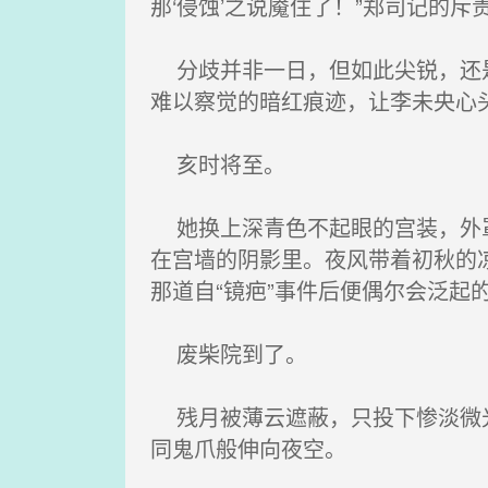
那‘侵蚀’之说魇住了！”郑司记的斥
分歧并非一日，但如此尖锐，还是
难以察觉的暗红痕迹，让李未央心
亥时将至。
她换上深青色不起眼的宫装，外罩
在宫墙的阴影里。夜风带着初秋的
那道自“镜疤”事件后便偶尔会泛
废柴院到了。
残月被薄云遮蔽，只投下惨淡微光
同鬼爪般伸向夜空。