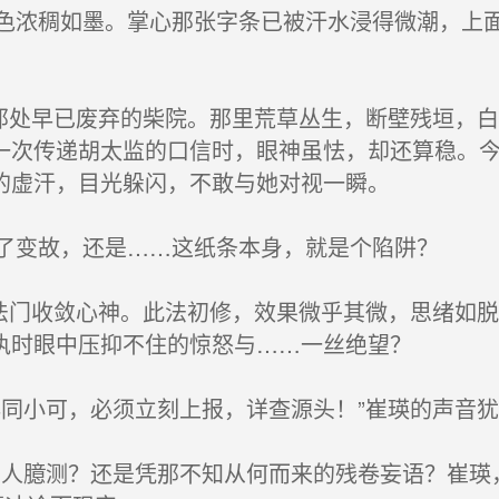
浓稠如墨。掌心那张字条已被汗水浸得微潮，上面
那处早已废弃的柴院。那里荒草丛生，断壁残垣，
一次传递胡太监的口信时，眼神虽怯，却还算稳。
的虚汗，目光躲闪，不敢与她对视一瞬。
了变故，还是……这纸条本身，就是个陷阱？
法门收敛心神。此法初修，效果微乎其微，思绪如
执时眼中压抑不住的惊怒与……一丝绝望？
同小可，必须立刻上报，详查源头！”崔瑛的声音
人臆测？还是凭那不知从何而来的残卷妄语？崔瑛