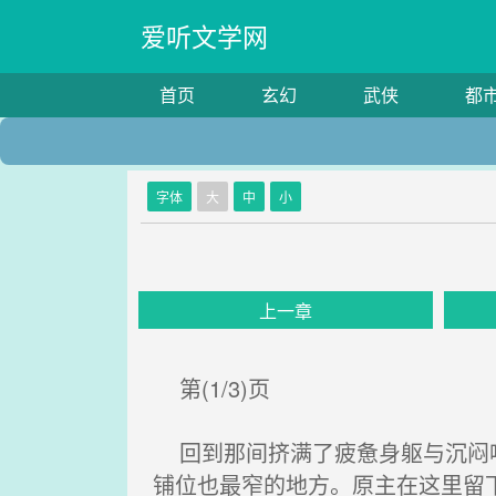
爱听文学网
首页
玄幻
武侠
都
字体
大
中
小
上一章
第(1/3)页
回到那间挤满了疲惫身躯与沉闷呼
铺位也最窄的地方。原主在这里留