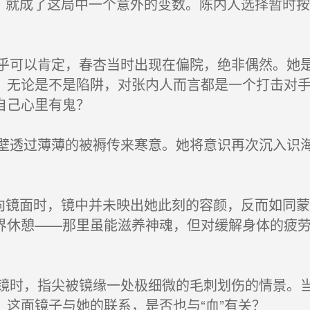
，就成了这局中一个意外的变数。陈内人选择暂时
可以肯定，春杏当时出现在偏院，绝非偶然。她是
，无论是不是陷阱，对张内人而言都是一个打击对手
自己心里有鬼？
透过薄薄的被褥传来寒意。她将意识再次沉入识海
向镜面时，镜中并未映出她此刻的容颜，反而如同
界休憩——那里虽能滋养神魂，但对缓解身体的疲
时，指尖被镜缘一处极细微的毛刺划伤的情景。当
这面镜子与她的联系，是否也与“血”有关？