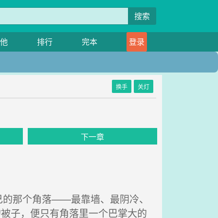
搜索
他
排行
完本
登录
换手
关灯
下一章
的那个角落——最靠墙、最阴冷、
的被子，便只有角落里一个巴掌大的