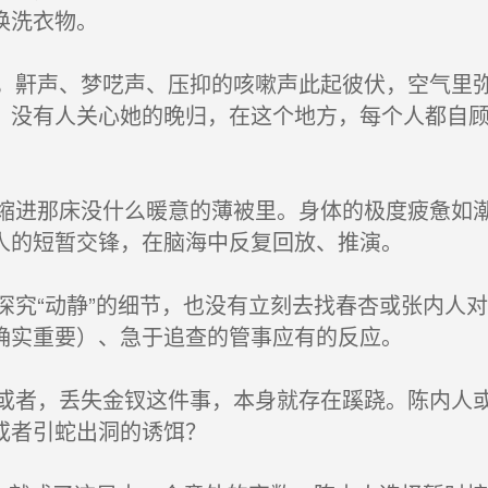
换洗衣物。
鼾声、梦呓声、压抑的咳嗽声此起彼伏，空气里弥
。没有人关心她的晚归，在这个地方，每个人都自
进那床没什么暖意的薄被里。身体的极度疲惫如潮
人的短暂交锋，在脑海中反复回放、推演。
究“动静”的细节，也没有立刻去找春杏或张内人
确实重要）、急于追查的管事应有的反应。
者，丢失金钗这件事，本身就存在蹊跷。陈内人或
或者引蛇出洞的诱饵？