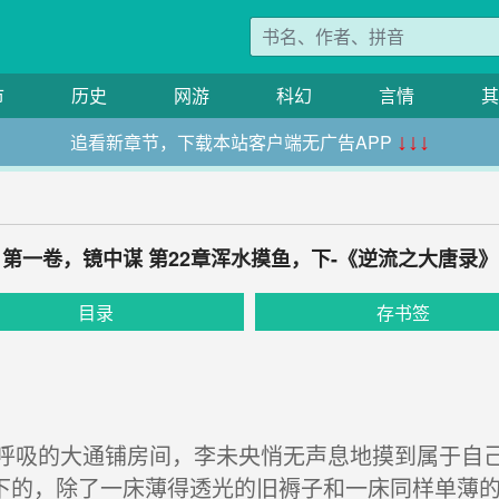
市
历史
网游
科幻
言情
其
追看新章节，下载本站客户端无广告APP
↓↓↓
第一卷，镜中谋 第22章浑水摸鱼，下-《逆流之大唐录》
目录
存书签
吸的大通铺房间，李未央悄无声息地摸到属于自己
下的，除了一床薄得透光的旧褥子和一床同样单薄