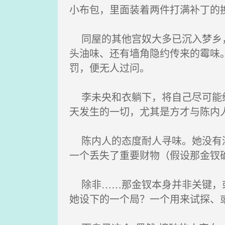
小布包，里面装着两件打满补丁的
同屋的其他宫奴大多已沉入梦乡，
头油味、还有墙角隐约传来的霉味
罚，便无人过问。
李未央和衣躺下，将自己尽可能缩
天发生的一切，尤其是方才与陈内
陈内人的态度耐人寻味。她没有深
一个丢失了重要财物（假设那金钗
除非……那金钗本身并非关键，或
她设下的一个局？一个用来试探、