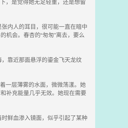
按下，是觉得她无足轻重，还是想留
张内人的耳目，很可能一直在暗中
的机会。春杏的“匆匆”离去，要么
，靠近那面悬浮的鎏金飞天龙纹
蒙着一层薄雾的水面，微微荡漾。她
劳和补充能量几乎无效。她现在需要
时鲜血渗入镜面，似乎引起了某种