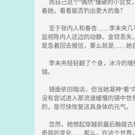
而自己这个“偶然”撞破的小宫女
着她，看看能否钓出更大的鱼？
至于张内人和春杏……李未央几乎
监视陈内人这边的动静。金钗丢失
是急着回去报信，要么就是……她
李未央轻轻翻了个身，冰冷的墙壁
镜。
镜面依旧暗淡，但当她凝神“看”
没有尝试进入那流速缓慢的镜中世
的，是尽快恢复这具身体的元气。
忽然，她想起穿越前最后触碰古镜
奇异的变化……那么，在这个世界，