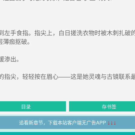
左手食指。指尖上，白日搓洗衣物时被木刺扎破的
层薄痂抠破。
缓渗出。
指尖，轻轻按在眉心——这是她灵魂与古镜联系
目录
存书签
追看新章节，下载本站客户端无广告APP
↓↓↓