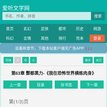
爱听文学网
搜索
首页
玄幻
武侠
都市
历史
网游
科幻
言情
其他
排行
完本
登录
追看新章节，下载本站客户端无广告APP
↓↓↓
字体
大
中
小
换手
关灯
第63章 酆都黑力-《我在恐怖世界横练肉身》
上一章
目录
存书签
下一章
第(1/3)页