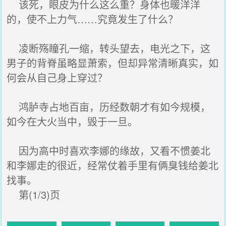
该死，眼皮为什么这么重？身体也暖洋洋
的，使不上力气……究竟发生了什么？
凌断殇瞳孔一缩，转头望去，电光之下，这
男子的背脊虽略显萧索，但却异常清晰真实，如
何会从自己身上穿过？
鸿胪寺占地百亩，历经数朝才有如今规模，
如今在大火当中，毁于一旦。
因为高中时喜欢李娜的缘故，又看不惯姜北
和李娜走的很近，经常仗着手里有俩臭钱给姜北
找事。
第(1/3)页