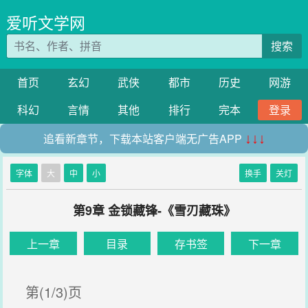
爱听文学网
搜索
首页
玄幻
武侠
都市
历史
网游
科幻
言情
其他
排行
完本
登录
追看新章节，下载本站客户端无广告APP
↓↓↓
字体
大
中
小
换手
关灯
第9章 金锁藏锋-《雪刃藏珠》
上一章
目录
存书签
下一章
第(1/3)页