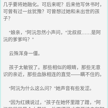
几乎要将她融化。可后来呢？后来他写休书时，
可曾有过一丝犹豫？可曾想过她和未出世的孩
子？
“娘亲，”阿沅忽然小声问，“沈叔叔……是阿
沅的爹爹吗？”
云殊浑身一僵。
孩子太敏锐了。那些相似的眼睛，那些无意
识的亲近，那些血脉相连的直觉——瞒不住的。
“阿沅为什么这么问？”她声音有些发涩。
“因为红姨说过，”孩子在她怀里蹭了蹭，“阿