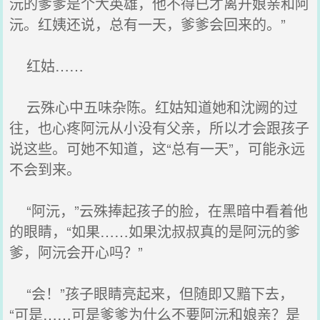
沅的爹爹是个大英雄，他不得已才离开娘亲和阿
沅。红姨还说，总有一天，爹爹会回来的。”
红姑……
云殊心中五味杂陈。红姑知道她和沈阙的过
往，也心疼阿沅从小没有父亲，所以才会跟孩子
说这些。可她不知道，这“总有一天”，可能永远
不会到来。
“阿沅，”云殊捧起孩子的脸，在黑暗中看着他
的眼睛，“如果……如果沈叔叔真的是阿沅的爹
爹，阿沅会开心吗？”
“会！”孩子眼睛亮起来，但随即又黯下去，
“可是……可是爹爹为什么不要阿沅和娘亲？是