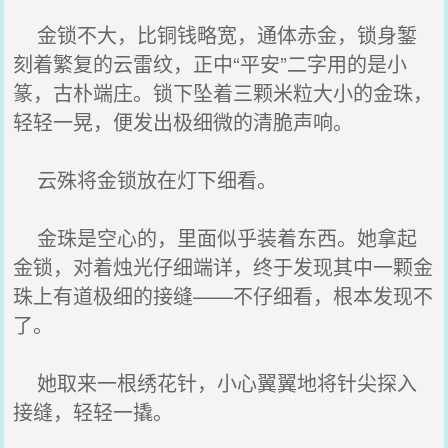
金锁不大，比铜钱略宽，通体赤金，锁身錾
刻着繁复的云雷纹，正中“平安”二字用的是小
篆，古朴端庄。锁下坠着三颗米粒大小的金珠，
轻轻一晃，便发出极细微的清脆声响。
云殊将金锁放在灯下细看。
金珠是空心的，里面似乎装着东西。她拿起
金锁，对着烛光仔细端详，终于发现其中一颗金
珠上有道极细的接缝——不仔细看，根本发现不
了。
她取来一根绣花针，小心翼翼地将针尖探入
接缝，轻轻一撬。