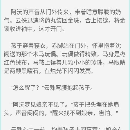
阿沅的声音从门外传来，带着睡意朦胧的奶
气。云殊迅速将药丸装回金珠，合上接缝，将金
锁收进袖中，这才开门。
孩子穿着寝衣，赤脚站在门外，怀里抱着沈
阙送的那个木马玩偶。玩偶做得精致，马身是枣
红色绒布，马鞍上镶着几颗小小的珍珠，马眼睛
是两颗黑曜石，在烛光下闪闪发亮。
“怎么醒了？”云殊弯腰抱起孩子。
“阿沅梦见娘亲不见了。”孩子把头埋在她肩
头，声音闷闷的，“醒来找不到娘亲，害怕。”
云殊心中一软，抱着孩子走回寝室：“娘亲在