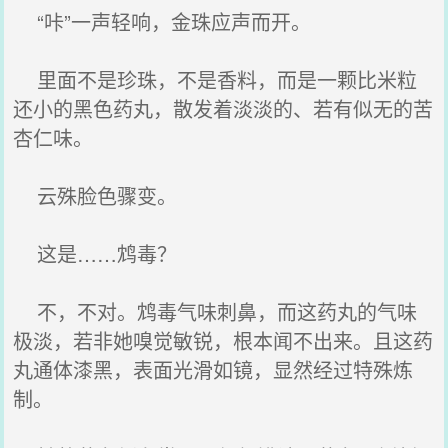
“咔”一声轻响，金珠应声而开。
里面不是珍珠，不是香料，而是一颗比米粒
还小的黑色药丸，散发着淡淡的、若有似无的苦
杏仁味。
云殊脸色骤变。
这是……鸩毒？
不，不对。鸩毒气味刺鼻，而这药丸的气味
极淡，若非她嗅觉敏锐，根本闻不出来。且这药
丸通体漆黑，表面光滑如镜，显然经过特殊炼
制。