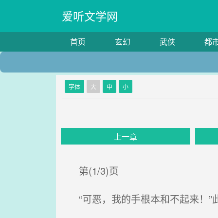
爱听文学网
首页
玄幻
武侠
都
字体
大
中
小
上一章
第(1/3)页
“可恶，我的手根本和不起来！”