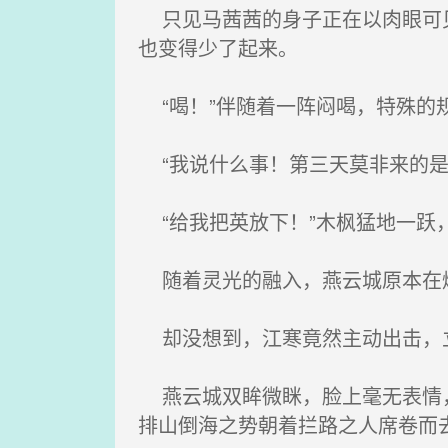
只见马茜茜的身子正在以肉眼可见
也变得少了起来。
“喝！”伴随着一阵闷喝，特殊的
“我说什么事！第三天莫非来的是
“给我把英放下！”木枫猛地一跃
随着灵光的融入，燕云城原本在炼
却没想到，江寒竟然主动出击，
燕云城双眸微眯，脸上毫无表情，
排山倒海之势朝着拦路之人席卷而