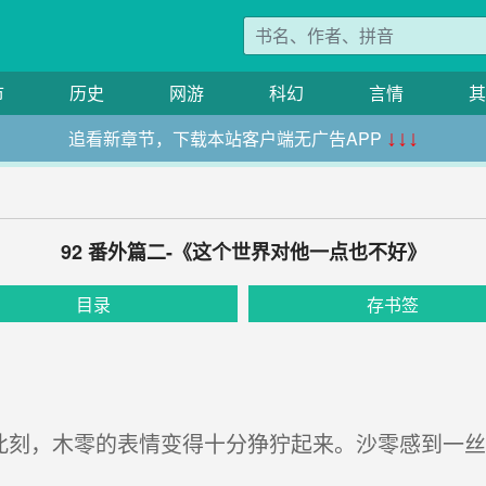
市
历史
网游
科幻
言情
其
追看新章节，下载本站客户端无广告APP
↓↓↓
92 番外篇二-《这个世界对他一点也不好》
目录
存书签
此刻，木零的表情变得十分狰狞起来。沙零感到一丝