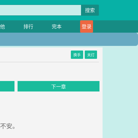
搜索
他
排行
完本
登录
换手
关灯
下一章
不安。