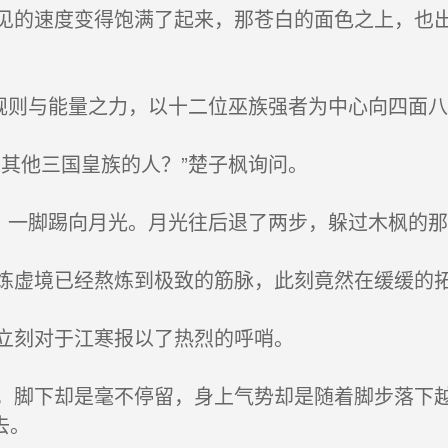
的速度变得饱满了起来，那苍白的面色之上，也出
规则与能量之力，以十二位巫族强者为中心向四面八
其他三国皇族的人？”楚子枫询问。
，一脚踢向月光。月光往后退了两步，躲过木枫的那
虚境已经熬炼到极致的筋脉，此刻竟然在缓缓的拓
立刻对于江寒报以了热烈的呼哨。
脚下却是毫不停留，身上气势却是随着脚步落下越
去。