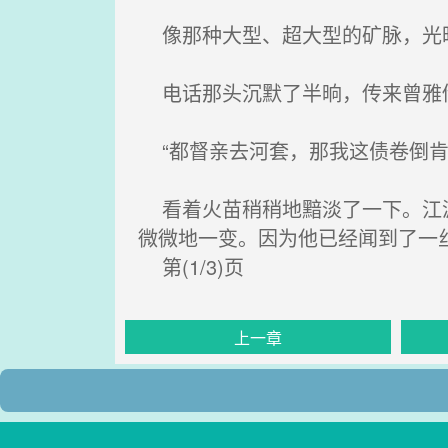
像那种大型、超大型的矿脉，光旷
电话那头沉默了半晌，传来曾雅倩
“都督亲去河套，那我这债卷倒肯
看着火苗稍稍地黯淡了一下。江源
微微地一变。因为他已经闻到了一
第(1/3)页
上一章