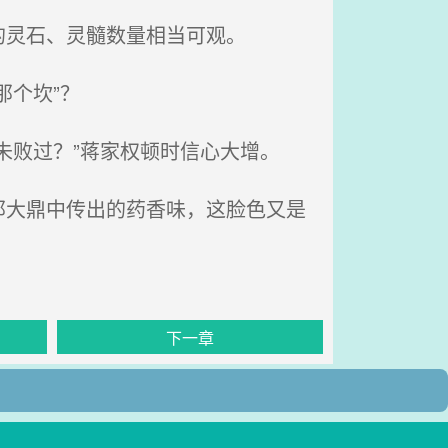
灵石、灵髓数量相当可观。
个坎”？
未败过？”蒋家权顿时信心大增。
大鼎中传出的药香味，这脸色又是
下一章